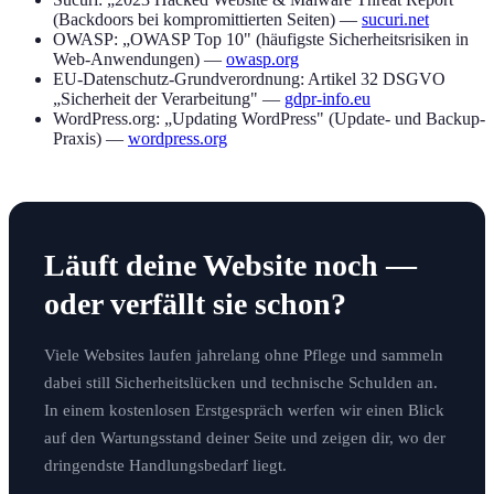
(Backdoors bei kompromittierten Seiten) —
sucuri.net
OWASP: „OWASP Top 10" (häufigste Sicherheitsrisiken in
Web-Anwendungen) —
owasp.org
EU-Datenschutz-Grundverordnung: Artikel 32 DSGVO
„Sicherheit der Verarbeitung" —
gdpr-info.eu
WordPress.org: „Updating WordPress" (Update- und Backup-
Praxis) —
wordpress.org
Läuft deine Website noch —
oder verfällt sie schon?
Viele Websites laufen jahrelang ohne Pflege und sammeln
dabei still Sicherheitslücken und technische Schulden an.
In einem kostenlosen Erstgespräch werfen wir einen Blick
auf den Wartungsstand deiner Seite und zeigen dir, wo der
dringendste Handlungsbedarf liegt.