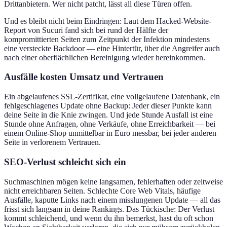
Drittanbietern. Wer nicht patcht, lässt all diese Türen offen.
Und es bleibt nicht beim Eindringen: Laut dem Hacked-Website-
Report von Sucuri fand sich bei rund der Hälfte der
kompromittierten Seiten zum Zeitpunkt der Infektion mindestens
eine versteckte Backdoor — eine Hintertür, über die Angreifer auch
nach einer oberflächlichen Bereinigung wieder hereinkommen.
Ausfälle kosten Umsatz und Vertrauen
Ein abgelaufenes SSL-Zertifikat, eine vollgelaufene Datenbank, ein
fehlgeschlagenes Update ohne Backup: Jeder dieser Punkte kann
deine Seite in die Knie zwingen. Und jede Stunde Ausfall ist eine
Stunde ohne Anfragen, ohne Verkäufe, ohne Erreichbarkeit — bei
einem Online-Shop unmittelbar in Euro messbar, bei jeder anderen
Seite in verlorenem Vertrauen.
SEO-Verlust schleicht sich ein
Suchmaschinen mögen keine langsamen, fehlerhaften oder zeitweise
nicht erreichbaren Seiten. Schlechte Core Web Vitals, häufige
Ausfälle, kaputte Links nach einem misslungenen Update — all das
frisst sich langsam in deine Rankings. Das Tückische: Der Verlust
kommt schleichend, und wenn du ihn bemerkst, hast du oft schon