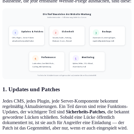
Bausteine, die jede ernsthafte Website-Pflege ausmachen, sind diese:
Die fünf Bausteine der Website-Wartung
Greifen ineinander — fällt einer weg, leidet das Ganze
Updates & Patches
Sicherheit
Backups
1
2
3
CMS, Plugins, Server-Pakete
Security-Audits, Härtung,
Automatisch, extern gelagert,
aktuell und kompatibel halten
Malware-Scans, Firewall
regelmäßig wiederhergestellt
Performance
Monitoring
4
5
Ladezeiten, Core Web Vitals,
Uptime, Fehler, SSL-Ablauf,
Caching, Bild-Optimierung
Alarm bei Ausfall
Technische Schulden bauen sich genau dort auf, wo einer dieser Bausteine fehlt
1. Updates und Patches
Jedes CMS, jedes Plugin, jede Server-Komponente bekommt
regelmäßig Aktualisierungen. Ein Teil davon sind reine Funktions-
Updates, der wichtigere Teil sind
Sicherheits-Patches
, die bekannt
gewordene Lücken schließen. Sobald eine Lücke öffentlich
dokumentiert ist, ist sie auch für Angreifer eine Einladung — der
Patch ist das Gegenmittel, aber nur, wenn er auch eingespielt wird.