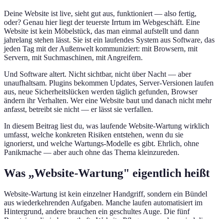
Deine Website ist live, sieht gut aus, funktioniert — also fertig,
oder? Genau hier liegt der teuerste Irrtum im Webgeschäft. Eine
Website ist kein Möbelstück, das man einmal aufstellt und dann
jahrelang stehen lässt. Sie ist ein laufendes System aus Software, das
jeden Tag mit der Außenwelt kommuniziert: mit Browsern, mit
Servern, mit Suchmaschinen, mit Angreifern.
Und Software altert. Nicht sichtbar, nicht über Nacht — aber
unaufhaltsam. Plugins bekommen Updates, Server-Versionen laufen
aus, neue Sicherheitslücken werden täglich gefunden, Browser
ändern ihr Verhalten. Wer eine Website baut und danach nicht mehr
anfasst, betreibt sie nicht — er lässt sie verfallen.
In diesem Beitrag liest du, was laufende Website-Wartung wirklich
umfasst, welche konkreten Risiken entstehen, wenn du sie
ignorierst, und welche Wartungs-Modelle es gibt. Ehrlich, ohne
Panikmache — aber auch ohne das Thema kleinzureden.
Was „Website-Wartung" eigentlich heißt
Website-Wartung ist kein einzelner Handgriff, sondern ein Bündel
aus wiederkehrenden Aufgaben. Manche laufen automatisiert im
Hintergrund, andere brauchen ein geschultes Auge. Die fünf