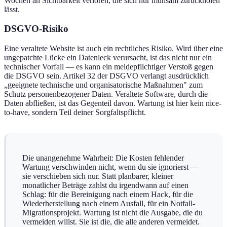
Wochen an Sichtbarkeit verloren, die sich nur mühsam zurückholen
lässt.
DSGVO-Risiko
Eine veraltete Website ist auch ein rechtliches Risiko. Wird über eine
ungepatchte Lücke ein Datenleck verursacht, ist das nicht nur ein
technischer Vorfall — es kann ein meldepflichtiger Verstoß gegen
die DSGVO sein. Artikel 32 der DSGVO verlangt ausdrücklich
„geeignete technische und organisatorische Maßnahmen" zum
Schutz personenbezogener Daten. Veraltete Software, durch die
Daten abfließen, ist das Gegenteil davon. Wartung ist hier kein nice-
to-have, sondern Teil deiner Sorgfaltspflicht.
Die unangenehme Wahrheit: Die Kosten fehlender
Wartung verschwinden nicht, wenn du sie ignorierst —
sie verschieben sich nur. Statt planbarer, kleiner
monatlicher Beträge zahlst du irgendwann auf einen
Schlag: für die Bereinigung nach einem Hack, für die
Wiederherstellung nach einem Ausfall, für ein Notfall-
Migrationsprojekt. Wartung ist nicht die Ausgabe, die du
vermeiden willst. Sie ist die, die alle anderen vermeidet.