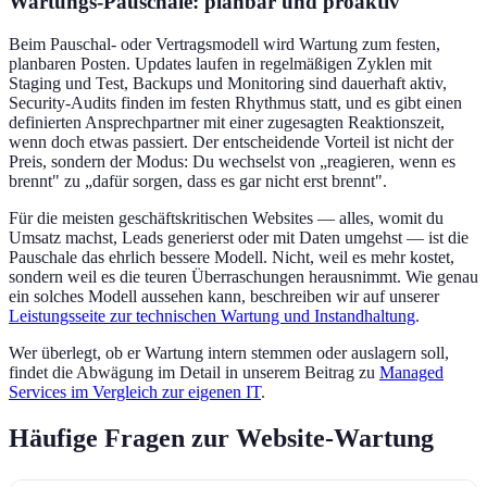
Wartungs-Pauschale: planbar und proaktiv
Beim Pauschal- oder Vertragsmodell wird Wartung zum festen,
planbaren Posten. Updates laufen in regelmäßigen Zyklen mit
Staging und Test, Backups und Monitoring sind dauerhaft aktiv,
Security-Audits finden im festen Rhythmus statt, und es gibt einen
definierten Ansprechpartner mit einer zugesagten Reaktionszeit,
wenn doch etwas passiert. Der entscheidende Vorteil ist nicht der
Preis, sondern der Modus: Du wechselst von „reagieren, wenn es
brennt" zu „dafür sorgen, dass es gar nicht erst brennt".
Für die meisten geschäftskritischen Websites — alles, womit du
Umsatz machst, Leads generierst oder mit Daten umgehst — ist die
Pauschale das ehrlich bessere Modell. Nicht, weil es mehr kostet,
sondern weil es die teuren Überraschungen herausnimmt. Wie genau
ein solches Modell aussehen kann, beschreiben wir auf unserer
Leistungsseite zur technischen Wartung und Instandhaltung
.
Wer überlegt, ob er Wartung intern stemmen oder auslagern soll,
findet die Abwägung im Detail in unserem Beitrag zu
Managed
Services im Vergleich zur eigenen IT
.
Häufige Fragen zur Website-Wartung