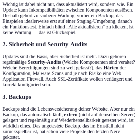
Wichtig ist dabei nicht nur, dass aktualisiert wird, sondern wie. Ein
Update kann Inkompatibilitäten zwischen Komponenten auslösen.
Deshalb gehört zu sauberer Wartung: vorher ein Backup, das
Einspielen idealerweise erst auf einer Staging-Umgebung, danach
ein Funktionstest. Einfach blind „Alle aktualisieren" zu klicken, ist
keine Wartung — das ist Glücksspiel.
2. Sicherheit und Security-Audits
Updates sind die Basis, aber Sicherheit ist mehr. Dazu gehören
regelmäßige
Security-Audits
(Welche Komponenten sind veraltet?
Welche Berechtigungen sind zu weit gefasst?), das
Härten
der
Konfiguration, Malware-Scans und je nach Risiko eine Web
Application Firewall. Auch SSL-Zertifikate wollen verlängert und
korrekt konfiguriert sein.
3. Backups
Backups sind die Lebensversicherung deiner Website. Aber nur ein
Backup, das automatisch läuft,
extern
(nicht auf demselben Server)
gelagert und regelmäßig auf Wiederherstellbarkeit getestet wird, ist
wirklich eines. Das ungetestete Backup, das im Ernstfall nicht
zurückspielbar ist, hat schon viele Projekte den letzten Nerv
gekostet.