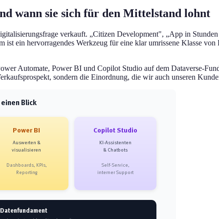
d wann sie sich für den Mittelstand lohnt
igitalisierungsfrage verkauft. „Citizen Development", „App in Stunden
tform ist ein hervorragendes Werkzeug für eine klar umrissene Klasse v
 Power Automate, Power BI und Copilot Studio auf dem Dataverse-Fun
-Verkaufsprospekt, sondern die Einordnung, die wir auch unseren Kunde
 einen Blick
Power BI
Copilot Studio
Auswerten &
KI-Assistenten
visualisieren
& Chatbots
Dashboards, KPIs,
Self-Service,
Reporting
interner Support
 Datenfundament