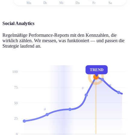
Mo
Di
Mi
Do
Fr
Sa
Social Analytics
Regelmäßige Performance-Reports mit den Kennzahlen, die
wirklich zählen. Wir messen, was funktioniert — und passen die
Strategie laufend an.
TREND
100
#
#
75
50
#
25
0