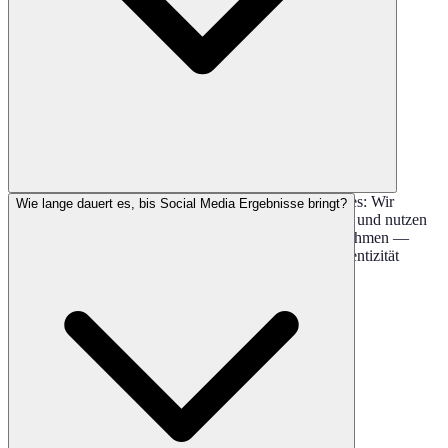
Beides ist möglich. Idealerweise kombinieren wir beides: Wir
Wie lange dauert es, bis Social Media Ergebnisse bringt?
produzieren professionelle Grafiken, Videos und Texte und nutzen
gleichzeitig authentisches Material aus deinem Unternehmen —
Teamfotos, Behind-the-Scenes, Kundenprojekte. Authentizität
schlägt Hochglanz.