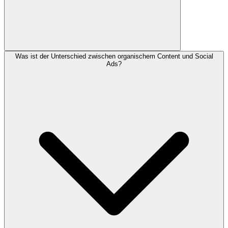
Organisches Wachstum braucht Zeit — realistisch 3–6 Monate, bis
Was ist der Unterschied zwischen organischem Content und Social
du spürbare Veränderungen bei Reichweite und Engagement siehst.
Ads?
Mit Social Advertising lassen sich schnellere Ergebnisse erzielen.
Wir setzen von Anfang an klare KPIs, damit du den Fortschritt
nachvollziehen kannst.