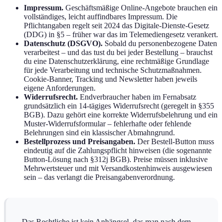
Impressum.
Geschäftsmäßige Online-Angebote brauchen ein
vollständiges, leicht auffindbares Impressum. Die
Pflichtangaben regelt seit 2024 das Digitale-Dienste-Gesetz
(DDG) in §5 – früher war das im Telemediengesetz verankert.
Datenschutz (DSGVO).
Sobald du personenbezogene Daten
verarbeitest – und das tust du bei jeder Bestellung – brauchst
du eine Datenschutzerklärung, eine rechtmäßige Grundlage
für jede Verarbeitung und technische Schutzmaßnahmen.
Cookie-Banner, Tracking und Newsletter haben jeweils
eigene Anforderungen.
Widerrufsrecht.
Endverbraucher haben im Fernabsatz
grundsätzlich ein 14-tägiges Widerrufsrecht (geregelt in §355
BGB). Dazu gehört eine korrekte Widerrufsbelehrung und ein
Muster-Widerrufsformular – fehlerhafte oder fehlende
Belehrungen sind ein klassischer Abmahngrund.
Bestellprozess und Preisangaben.
Der Bestell-Button muss
eindeutig auf die Zahlungspflicht hinweisen (die sogenannte
Button-Lösung nach §312j BGB). Preise müssen inklusive
Mehrwertsteuer und mit Versandkostenhinweis ausgewiesen
sein – das verlangt die Preisangabenverordnung.
Das Rechtliche ist kein Anhängsel, das man nach dem