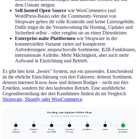
dem Umsatz steigen.
Self-hosted Open Source
wie WooCommerce (auf
WordPress-Basis) oder die Community-Version von
Shopware geben dir volle Kontrolle und keine Lizenzgebühr.
Dafür trägst du die Verantwortung für Hosting, Updates und
Sicherheit selbst – oder vergibst sie an einen Dienstleister.
Enterprise-nahe Plattformen
wie Shopware in der
kommerziellen Variante zielen auf komplexere
Anforderungen: anspruchsvolle Sortimente, B2B-Funktionen,
internationale Auftritte. Mehr Mächtigkeit, aber auch mehr
Aufwand in Einrichtung und Betrieb.
Es gibt hier kein „bestes" System, nur ein passendes. Entscheidend
ist die ehrliche Einschätzung von drei Faktoren: deinem Sortiment,
deinem internen Know-how und deinem Budget – nicht nur fürs
Erstellen, sondern für den laufenden Betrieb. Eine ausführliche
Gegenüberstellung der drei Kandidaten findest du im Vergleich
Shopware, Shopify oder WooCommerce
.
Der Weg zum eigenen Online-Shop
Sieben Phasen, die jedes Shop-Projekt durchläuft
7
1
2
3
4
5
6
Ziele &
Plattform-
Design,
Payment &
Rechtliches
Launch
Skalierung &
Sortiment
wahl
UX & Mobile
Versand
Marketing