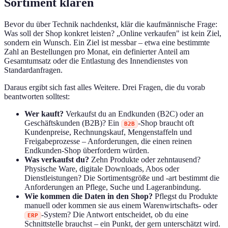
Sortiment klären
Bevor du über Technik nachdenkst, klär die kaufmännische Frage:
Was soll der Shop konkret leisten? „Online verkaufen" ist kein Ziel,
sondern ein Wunsch. Ein Ziel ist messbar – etwa eine bestimmte
Zahl an Bestellungen pro Monat, ein definierter Anteil am
Gesamtumsatz oder die Entlastung des Innendienstes von
Standardanfragen.
Daraus ergibt sich fast alles Weitere. Drei Fragen, die du vorab
beantworten solltest:
Wer kauft?
Verkaufst du an Endkunden (B2C) oder an
Geschäftskunden (B2B)? Ein
-Shop braucht oft
B2B
Kundenpreise, Rechnungskauf, Mengenstaffeln und
Freigabeprozesse – Anforderungen, die einen reinen
Endkunden-Shop überfordern würden.
Was verkaufst du?
Zehn Produkte oder zehntausend?
Physische Ware, digitale Downloads, Abos oder
Dienstleistungen? Die Sortimentsgröße und -art bestimmt die
Anforderungen an Pflege, Suche und Lageranbindung.
Wie kommen die Daten in den Shop?
Pflegst du Produkte
manuell oder kommen sie aus einem Warenwirtschafts- oder
-System? Die Antwort entscheidet, ob du eine
ERP
Schnittstelle brauchst – ein Punkt, der gern unterschätzt wird.