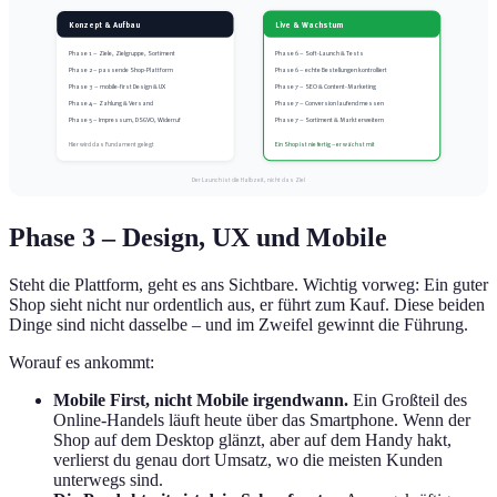
Konzept & Aufbau
Live & Wachstum
Phase 1 – Ziele, Zielgruppe, Sortiment
Phase 6 – Soft-Launch & Tests
Phase 2 – passende Shop-Plattform
Phase 6 – echte Bestellungen kontrolliert
Phase 3 – mobile-first Design & UX
Phase 7 – SEO & Content-Marketing
Phase 4 – Zahlung & Versand
Phase 7 – Conversion laufend messen
Phase 5 – Impressum, DSGVO, Widerruf
Phase 7 – Sortiment & Markt erweitern
Hier wird das Fundament gelegt
Ein Shop ist nie fertig – er wächst mit
Der Launch ist die Halbzeit, nicht das Ziel
Phase 3 – Design, UX und Mobile
Steht die Plattform, geht es ans Sichtbare. Wichtig vorweg: Ein guter
Shop sieht nicht nur ordentlich aus, er führt zum Kauf. Diese beiden
Dinge sind nicht dasselbe – und im Zweifel gewinnt die Führung.
Worauf es ankommt:
Mobile First, nicht Mobile irgendwann.
Ein Großteil des
Online-Handels läuft heute über das Smartphone. Wenn der
Shop auf dem Desktop glänzt, aber auf dem Handy hakt,
verlierst du genau dort Umsatz, wo die meisten Kunden
unterwegs sind.