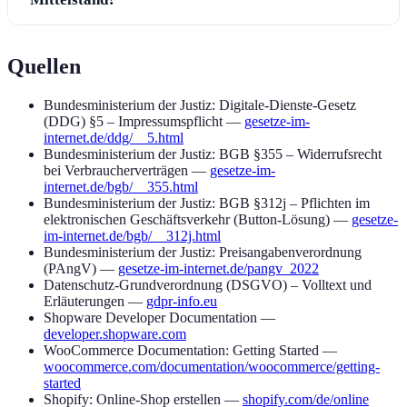
Quellen
Bundesministerium der Justiz: Digitale-Dienste-Gesetz
(DDG) §5 – Impressumspflicht —
gesetze-im-
internet.de/ddg/__5.html
Bundesministerium der Justiz: BGB §355 – Widerrufsrecht
bei Verbraucherverträgen —
gesetze-im-
internet.de/bgb/__355.html
Bundesministerium der Justiz: BGB §312j – Pflichten im
elektronischen Geschäftsverkehr (Button-Lösung) —
gesetze-
im-internet.de/bgb/__312j.html
Bundesministerium der Justiz: Preisangabenverordnung
(PAngV) —
gesetze-im-internet.de/pangv_2022
Datenschutz-Grundverordnung (DSGVO) – Volltext und
Erläuterungen —
gdpr-info.eu
Shopware Developer Documentation —
developer.shopware.com
WooCommerce Documentation: Getting Started —
woocommerce.com/documentation/woocommerce/getting-
started
Shopify: Online-Shop erstellen —
shopify.com/de/online