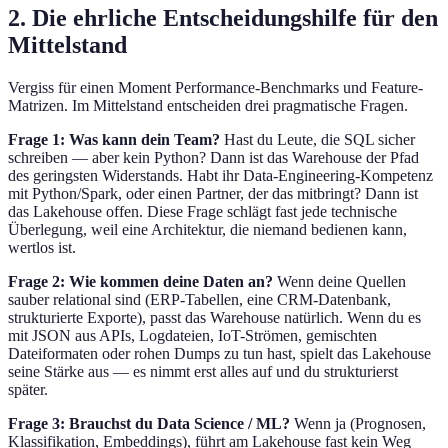
2. Die ehrliche Entscheidungshilfe für den
Mittelstand
Vergiss für einen Moment Performance-Benchmarks und Feature-
Matrizen. Im Mittelstand entscheiden drei pragmatische Fragen.
Frage 1: Was kann dein Team?
Hast du Leute, die SQL sicher
schreiben — aber kein Python? Dann ist das Warehouse der Pfad
des geringsten Widerstands. Habt ihr Data-Engineering-Kompetenz
mit Python/Spark, oder einen Partner, der das mitbringt? Dann ist
das Lakehouse offen. Diese Frage schlägt fast jede technische
Überlegung, weil eine Architektur, die niemand bedienen kann,
wertlos ist.
Frage 2: Wie kommen deine Daten an?
Wenn deine Quellen
sauber relational sind (ERP-Tabellen, eine CRM-Datenbank,
strukturierte Exporte), passt das Warehouse natürlich. Wenn du es
mit JSON aus APIs, Logdateien, IoT-Strömen, gemischten
Dateiformaten oder rohen Dumps zu tun hast, spielt das Lakehouse
seine Stärke aus — es nimmt erst alles auf und du strukturierst
später.
Frage 3: Brauchst du Data Science / ML?
Wenn ja (Prognosen,
Klassifikation, Embeddings), führt am Lakehouse fast kein Weg