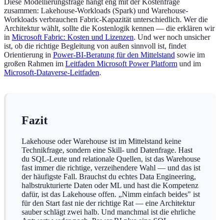
Diese Modellierungsfrage hängt eng mit der Kostenfrage
zusammen: Lakehouse-Workloads (Spark) und Warehouse-
Workloads verbrauchen Fabric-Kapazität unterschiedlich. Wer die
Architektur wählt, sollte die Kostenlogik kennen — die erklären wir
in
Microsoft Fabric: Kosten und Lizenzen
. Und wer noch unsicher
ist, ob die richtige Begleitung von außen sinnvoll ist, findet
Orientierung in
Power-BI-Beratung für den Mittelstand
sowie im
großen Rahmen im
Leitfaden Microsoft Power Platform
und im
Microsoft-Dataverse-Leitfaden
.
Fazit
Lakehouse oder Warehouse ist im Mittelstand keine
Technikfrage, sondern eine Skill- und Datenfrage. Hast
du SQL-Leute und relationale Quellen, ist das Warehouse
fast immer die richtige, verzeihendere Wahl — und das ist
der häufigste Fall. Brauchst du echtes Data Engineering,
halbstrukturierte Daten oder ML und hast die Kompetenz
dafür, ist das Lakehouse offen. „Nimm einfach beides" ist
für den Start fast nie der richtige Rat — eine Architektur
sauber schlägt zwei halb. Und manchmal ist die ehrliche