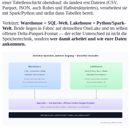
einer Tabellenschicht obendrauf: du landest erst Dateien (CSV,
Parquet, JSON, auch Rohes und Halbstrukturiertes), verarbeitest sie
mit Spark/Python und stellst dann Tabellen bereit.
Verkürzt:
Warehouse = SQL-Welt. Lakehouse = Python/Spark-
Welt.
Beide liegen in Fabric auf demselben OneLake und im selben
offenen Delta-Parquet-Format — der echte Unterschied ist nicht die
Speichertechnik, sondern
wer damit arbeitet und wie eure Daten
ankommen.
Gleicher Speicher, anderer Zugang — derselbe OneLake
Warehouse
Lakehouse
T-SQL · strukturierte Tabellen
Spark/Python · Files + Tabellen
Zielgruppe: SQL-Analysten
Zielgruppe: Data Engineers
Stärke: vertraute SQL-Tools,
Stärke: rohe & halbstrukturierte
Transaktionen, klare Schemata
Daten, große Volumen, ML
braucht: saubere relationale Daten
braucht: Python/Spark-Skills
OneLake — ein Speicher, offenes Delta-Parquet-Format
Beide schreiben dieselben Tabellen — Power BI liest aus beiden gleich
Die Frage ist nicht „welche Technik?" sondern „wer arbeitet damit?"
Visualisierung: Medienstürmer