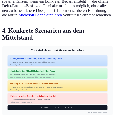
später ergänzen, wenn ein konkreter Bedarf entsteht — die offene
Delta-Parquet-Basis von OneLake macht das möglich, ohne alles
neu zu bauen. Diese Disziplin ist Teil einer sauberen Einführung,
die wir in
Microsoft Fabric einführen
Schritt für Schritt beschreiben.
4. Konkrete Szenarien aus dem
Mittelstand
Vier typische Lagen — und die ehrliche Empfehlung
Handel/Produktion: ERP + CRM, alles relational, SQL-Team
→ Warehouse. Klare Wahl. Lakehouse wäre Overkill und Skill-Lücke.
Der häufigste Fall im deutschen Mittelstand.
SaaS/Tech: viele APIs, JSON, Events, Python-Team
→ Lakehouse. Rohe Aufnahme + Spark spielt hier seine Stärke aus.
Lohnt sich nur mit echtem Engineering-Skill im Haus oder beim Partner.
Mischlage: relationales ERP + chaotische Excel-Welt
→ Warehouse zuerst, Lakehouse später ergänzen — wenn der Bedarf real ist.
Nicht von Tag 1 beides aufbauen.
Kleines, stabiles Reporting, kein Engineering-Skill
→ Vielleicht keins von beiden: Power BI + Azure SQL reicht oft.
Siehe Vergleich Fabric vs. Power BI.
Im Zweifel: Warehouse. Es ist der verzeihendere Default.
Visualisierung: Medienstürmer