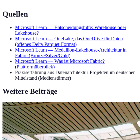
Quellen
Microsoft Learn — Entscheidungshilfe: Warehouse oder
Lakehouse?
Microsoft Learn — OneLake, das OneDrive für Daten
(offenes Delta-Parquet-Format)
Microsoft Learn — Medallion-Lakehouse-Architektur in
Fabric (Bronze/Silver/Gold)
Microsoft Learn — Was ist Microsoft Fabric?
(Plattformüberblick)
Praxiserfahrung aus Datenarchitektur-Projekten im deutschen
Mittelstand (Medienstürmer)
Weitere Beiträge