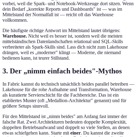
vorbei, weil die Spark- und Notebook-Werkzeuge dort sitzen. Wenn
dein Bedarf „korrekte Reports und Dashboards" ist — was im
Mittelstand der Normalfall ist — reicht oft das Warehouse
vollkommen.
Die häufigste richtige Antwort im Mittelstand lautet übrigens:
Warehouse.
Nicht weil es besser ist, sondern weil die meisten
mittelständischen Datenlandschaften relational und SQL-Skills
verbreiteter als Spark-Skills sind. Lass dich nicht zum Lakehouse
drängen, weil es „moderner" klingt — Moderne, die niemand
bedienen kann, ist teurer Stillstand.
3. Der „nimm einfach beides"-Mythos
In Fabric kannst du technisch tatsächlich beides parallel betreiben —
Lakehouse für die rohe Aufnahme und Transformation, Warehouse
als kuratierte Servierschicht für die Fachbereiche. Das ist ein
etabliertes Muster (oft „Medallion-Architektur" genannt) und für
größere Setups sinnvoll.
Für den Mittelstand ist „nimm beides" am Anfang fast immer der
falsche Rat. Zwei Architekturen bedeuten doppelte Komplexität,
doppelten Betriebsaufwand und doppelt so viele Stellen, an denen
etwas schiefgehen kann. Starte mit
einer
. Du kannst die zweite