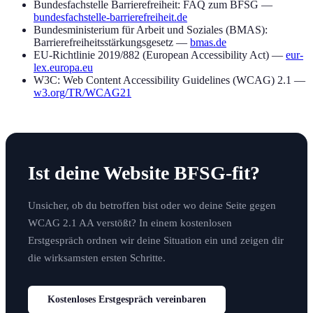
Bundesfachstelle Barrierefreiheit: FAQ zum BFSG —
bundesfachstelle-barrierefreiheit.de
Bundesministerium für Arbeit und Soziales (BMAS):
Barrierefreiheitsstärkungsgesetz —
bmas.de
EU-Richtlinie 2019/882 (European Accessibility Act) —
eur-
lex.europa.eu
W3C: Web Content Accessibility Guidelines (WCAG) 2.1 —
w3.org/TR/WCAG21
Ist deine Website BFSG-fit?
Unsicher, ob du betroffen bist oder wo deine Seite gegen
WCAG 2.1 AA verstößt? In einem kostenlosen
Erstgespräch ordnen wir deine Situation ein und zeigen dir
die wirksamsten ersten Schritte.
Kostenloses Erstgespräch vereinbaren