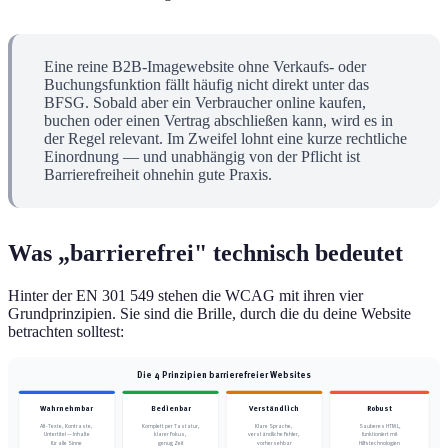
Eine reine B2B-Imagewebsite ohne Verkaufs- oder
Buchungsfunktion fällt häufig nicht direkt unter das
BFSG. Sobald aber ein Verbraucher online kaufen,
buchen oder einen Vertrag abschließen kann, wird es in
der Regel relevant. Im Zweifel lohnt eine kurze rechtliche
Einordnung — und unabhängig von der Pflicht ist
Barrierefreiheit ohnehin gute Praxis.
Was „barrierefrei" technisch bedeutet
Hinter der EN 301 549 stehen die WCAG mit ihren vier
Grundprinzipien. Sie sind die Brille, durch die du deine Website
betrachten solltest:
Die 4 Prinzipien barrierefreier Websites
Wahrnehmbar
Bedienbar
Verständlich
Robust
Alt-Texte, Kontraste,
Komplett per Tastatur,
Klare Sprache,
Sauberes HTML,
Untertitel — Inhalte
klarer Fokus,
verständliche Fehler,
funktioniert mit
für alle Sinne
genug Zeit
vorhersehbar
Hilfstechnologien