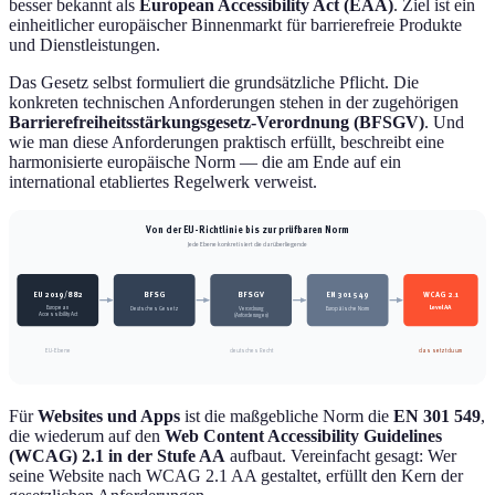
besser bekannt als
European Accessibility Act (EAA)
. Ziel ist ein
einheitlicher europäischer Binnenmarkt für barrierefreie Produkte
und Dienstleistungen.
Das Gesetz selbst formuliert die grundsätzliche Pflicht. Die
konkreten technischen Anforderungen stehen in der zugehörigen
Barrierefreiheitsstärkungsgesetz-Verordnung (BFSGV)
. Und
wie man diese Anforderungen praktisch erfüllt, beschreibt eine
harmonisierte europäische Norm — die am Ende auf ein
international etabliertes Regelwerk verweist.
Von der EU-Richtlinie bis zur prüfbaren Norm
Jede Ebene konkretisiert die darüberliegende
EU 2019/882
BFSG
BFSGV
EN 301 549
WCAG 2.1
Level AA
European
Deutsches Gesetz
Verordnung
Europäische Norm
Accessibility Act
(Anforderungen)
EU-Ebene
deutsches Recht
das setzt du um
Für
Websites und Apps
ist die maßgebliche Norm die
EN 301 549
,
die wiederum auf den
Web Content Accessibility Guidelines
(WCAG) 2.1 in der Stufe AA
aufbaut. Vereinfacht gesagt: Wer
seine Website nach WCAG 2.1 AA gestaltet, erfüllt den Kern der